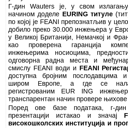
Г-дин Wauters је, у свом излагањ
начином доделе
EURING титуле
(ти
по којој је FEANI препознатљив у цело
добило преко 30.000 инжењера у Европ
у Великој Британији, Немачкој и Фра
као проверена гаранција компе
инжењерима носиоцима, преднос
одговорна радна места и међунар
смислу FEANI води и
FEANI Регист
доступна бројним послодавцима 
широм Европе, а где се нал
регистрованим EUR ING инжењер
транспарентан начин провере њихове
Поред ове базе података, г-дин
презентацији истакао и значај
високошколских институција и прог