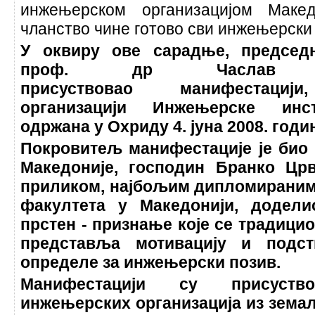
инжењерском организацијом Макед
чланство чине готово сви инжењерски
У оквиру ове сарадње, председ
проф. др Часлав Л
присуствовао манифеста
организацији Инжењерске инст
одржана у Охриду 4. јуна 2008. годи
Покровитељ манифестације је био
Македоније, господин Бранко Црв
приликом, најбољим дипломираним
факултета у Македонији, додел
прстен - признање које се традицио
представља мотивацију и подс
определе за инжењерски позив.
Манифестацији су присуство
инжењерских организација из земаљ