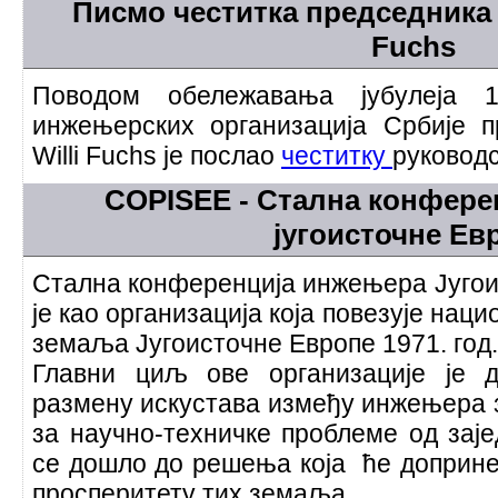
Писмо честитка председника F
Fuchs
Поводом обележавања јубулеја 
инжењерских организација Србије п
Willi Fuchs је послао
честитку
руководс
COPISEE - Стална конфере
југоисточне Ев
Стална конференција инжењера Југои
је као организација која повезује на
земаља Југоисточне Европе 1971. год.
Главни циљ ове организације је 
размену искустава између инжењера
за научно-техничке проблеме од заје
се дошло до решења која ће допринет
просперитету тих земаља.