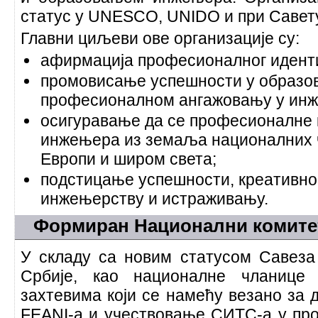
статус у UNESCO, UNIDO и при Савет
Главни циљеви ове организације су:
афирмација професионалног идент
промовисање успешности у образов
професионалном ангажовању у инж
осигуравање да се професионалне 
инжењера из земаља националних ч
Европи и широм света;
подстицање успешности, креативнос
инжењерству и истраживању.
Формиран Национални комитет
У складу са новим статусом Савез
Србије, као националне чланице
захтевима који се намећу везано за
FEANI-а и учествовање СИТС-а у про