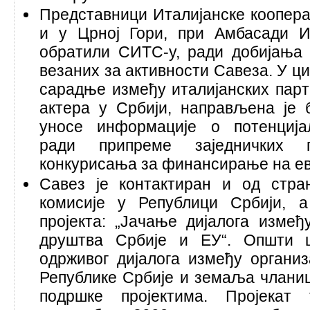
Представници Италијанске кооперац
и у Црној Гори, при Амбасади И
обратили СИТС-у, ради добијања
везаних за активности Савеза. У
сарадње између италијанских пар
актера у Србији, направљена је 
уносе информације о потенција
ради припреме заједничких 
конкурисања за финансирање на ев
Савез је контактиран и од стра
комисије у Републици Србији, а
пројекта: „Јачање дијалога измеђ
друштва Србије и ЕУ“. Општи ц
одрживог дијалога између органи
Републике Србије и земаља чланиц
подршке пројектима. Пројекат