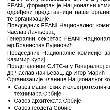
FEANI, формиран је Национални коми
одређени представници наше органи
те организације.
Председник FEANI Националног комит
Часлав Лачњевац
Генерални секретар FEANI Националн
мр Бранислав Вујиновић
Председник Националне комисије за
Казимир Куриј
Представници СИТС-а у Генералној с
др Часлав Лачњевац, др Игор Марић
Организације чланице Националног ко
Савез машинских и електротехничк
техничара Србије
Савез архитеката Србије
Савез геодета Србије