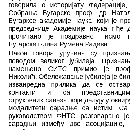
говорила о историјату Федерације
Собрања Бугарске проф. др Натал
Бугарксе академије наука, који је п
председнице Академије наука г-ђе
прочитано је поздравно писмо п
Бугарске г-дина Румена Радева.
Након говора уручена су призна
поводом великог јубилеја. Призна
намењено СИТС примио је проф
Николић. Обележавање јубилеја је би
изванредна прилика да се оства
контакти и са представницим
струковних савеза, који делују у окви
модалитети сарадње са истим. Са
руководством ФНТС разговарано је
сарадњи између две асоцијације,