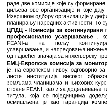
раде две комисије које су формиране
циљева ове организације и које дају
Извршном одбору организације у деф
планирању наредних активности. То су
ЦПДЦ - Комисија за континуирани 
професионално усавршавање
, к
FEANI-а на пољу континуира
усавршавања, и напредовања инжењер
од највећег значаја за инжењерску пр
ЕМЦ-Европска комисија за монито
је, на европском нивоу, одговорно за
листе институција високог обра
земљама чланицама и њихових курсе
стране FEANI, као и за додељивање 
титула, која се појединцима додељ
осмишљена је као гаранција комп