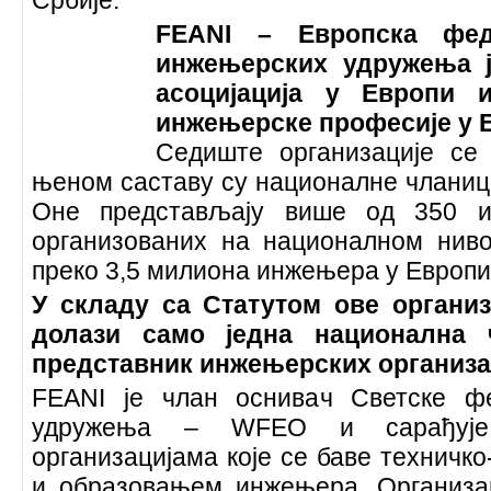
Србије.
FEANI – Европска фед
инжењерских удружења 
асоцијација у Европи 
инжењерске професије у Е
Седиште организације се
њеном саставу су националне чланиц
Оне представљају више од 350 и
организованих на националном ниво
преко 3,5 милиона инжењера у Европи
У складу са Статутом ове организ
долази само једна национална 
представник инжењерских организац
FEANI је члан оснивач Светске ф
удружења – WFEO и сарађује
организацијама које се баве технич
и образовањем инжењера. Организа