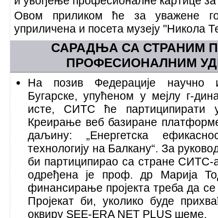
и увођењe професионалне картице за
Овом приликом ће за уважене го
уприличена и посета музеју "Никола Т
САРАДЊА СА СТРАНИМ 
ПРОФЕСИОНАЛНИМ У
На позив Федерације научно 
Бугарске, упућеном у мејлу г-дин
исте, СИТС ће партиципирати у 
Креирање веб базиране платформе
даљину: „Енергетска ефикасн
технологију на Балкану“. За руково
би партиципирао са стране СИТС-а 
одређена је проф. др Марија То
финансирање пројекта треба да се 
Пројекат би, уколико буде прихв
оквиру SEE-ERA NET PLUS шеме.