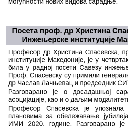
могућности нових видова сарадње.
Посета проф. др Христина Спа
Инжењерске институције Ма
Професор др Христина Спасевска, 
институције Македоније, је у четврта
била у радној посети Савезу инжење
Проф. Спасевску су примили генерал
др Часлав Лачњевац и председник СИ
Разговарано је о досадашњој са
асоцијације, као и о даљим модалите
Професор Спасевска је упознала
плановима за обележавање јубилеј
ИМИ 2020. године. Разговарано је