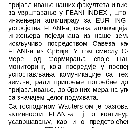
пријављивање наших факултета и вис
за уврштавање у FEANI INDEX , што 
инжењери аплицирају за EUR ING 
устројства FEANI-а, свака апликација
инжењера појединаца из наше зем
искључиво посредством Савеза ка
FEANI-а из Србије. У том смислу Са
мере, од формирања своје Нац
мониторинг, која посредује у прове
успостављања комуникације са те
земљи, ради припреме потребне до
пријављивање, до бројних мера на у
са значајем целог подухвата.
Са господином Wauters-ом је разгова
активности FEANI-а тј. о контин
усавршавању, као и о предстојећ