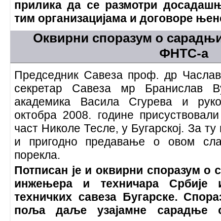
прилика да се размотри досадаш
тим организацијама и договоре њен
Оквирни споразум о сарадњи
ФНТС-а
Председник Савеза проф. др Часла
секретар Савеза мр Бранислав Ву
академика Васила Сгурева и руко
октобра 2008. године присуствовали
част Николе Тесле, у Бугарској. За т
и пригодно предавање о овом сла
порекла.
Потписан је и оквирни споразум о
инжењера и техничара Србије 
техничких савеза Бугарске. Спор
поља даље узајамне сарадње о