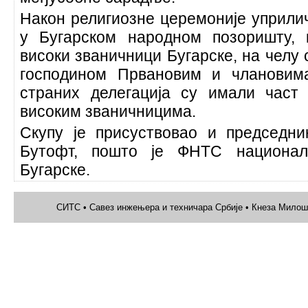
Након религиозне церемоније уприлич
у Бугарском народном позоришту, 
високи званичници Бугарске, на челу
господином Првановим и члановим
страних делегација су имали част
високим званичницима.
Скупу је присуствовао и председн
Бyтофт, пошто је ФНТС национа
Бугарске.
СИТС • Савез инжењера и техничара Србије • Кнеза Милоша 