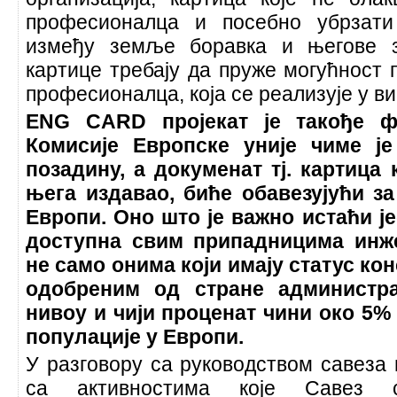
професионалца и посебно убрзати
између земље боравка и његове з
картице требају да пруже могућност 
професионалца, која се реализује у 
ENG CARD пројекат је такође ф
Комисије Европске уније чиме је
позадину, а докуменат тј. картица 
њега издавао, биће обавезујући з
Европи. Оно што је важно истаћи је
доступна свим припадницима инже
не само онима који имају статус ко
одобреним од стране администр
нивоу и чији проценат чини око 5
популације у Европи.
У разговору са руководством савеза г
са активностима које Савез с