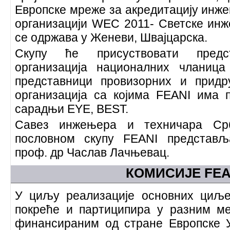
Европске мреже за акредитацију инже
организацији WEC 2011- Светске инж
се одржава у Женеви, Швајцарска.
Скупу ће присуствовати предс
организација националних чланиц
представници провизорних и придр
организација са којима FEANI има
сарадњи ЕYЕ, BEST.
Савез инжењера и техничара Ср
пословном скупу FEANI представљ
проф. др Часлав Лачњевац.
КОМИСИЈЕ FEA
У циљу реализације основних циље
покреће и партиципира у разним м
финансираним од стране Европске У