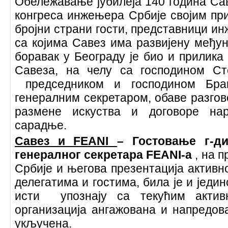
Обележавање јубилеја 140 година Са
конгреса инжењера Србије својим пр
бројни страни гости, представници ин
са којима Савез има развијену међу
боравак у Београду је био и прилика
Савеза, на челу са господином С
председником и господином Бран
генералним секретаром, обаве разгов
размене искуства и договоре нар
сарадње.
Савез и FEANI
– Гостовање г-дин
генералног секретара FEANI-а
, на 
Србије и његова презентација активн
делегатима и гостима, била је и једи
исти упознају са текућим активн
организација ангажована и напредова
укључена.