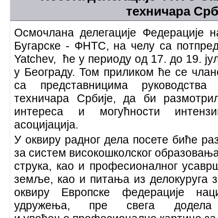
техничара Срб
Осмочлана делегације Федерације н
Бугарске - ФНТС, на челу са потпр
Yatchev,
ће у периоду од 17. до 19. ј
у Београду. Том приликом ће се члан
са представницима руководств
техничара Србије, да би размотри
интереса и могућности интензи
асоцијација.
У оквиру радног дела посете биће р
за систем високошколског образовањ
струка, као и професионалног усав
земље, као и питања из делокуруга з
оквиру Европске федерације нац
удружења, пре свега додел