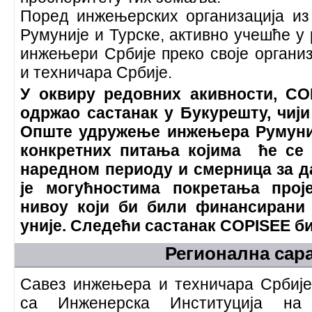
Поред инжењерских организација из 
Румуније и Турске, активно учешће у
инжењери Србије преко своје органи
и техничара Србије.
У оквиру редовних акивности, COP
одржао састанак у Букурешту, чиј
Опште удружење инжењера Румуни
конкретних питања којима ће се 
наредном периоду и смерница за 
је могућностима покретања прој
нивоу који би били финансирани
уније. Следећи састанак COPISEE би
Регионална сар
Савез инжењера и техничара Србије
са Инженерска Институција на 