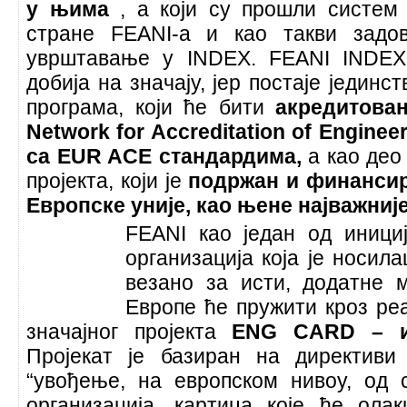
у њима
, а који су прошли систем
стране FEANI-а и као такви задо
уврштавање у INDEX. FEANI INDEX
добија на значају, јер постаје јединс
програма, који ће бити
акредитова
Network for Accreditation of Enginee
са EUR ACE стандардима,
а као део
пројекта, који је
подржан и финансир
Европске уније, као њене најважниј
FEANI као један од инициј
организација која је носил
везано за исти, додатне 
Европе ће пружити кроз реа
значајног пројекта
ENG CARD – и
Пројекат је базиран на директиви
“увођење, на европском нивоу, од
организација, картица које ће ола