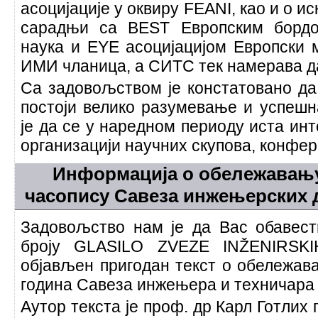
асоцијације у оквиру FEANI, као и о и
сарадњи са BEST Европским бордо
наука и EYE асоцијацијом Европски 
ИМИ чланица, а СИТС тек намерава да
Са задовољством је констатовано да
постоји велико разумевање и успеш
је да се у наредном периоду иста инт
организацији научних скупова, конфе
Информација о обележавању
часопису Савеза инжењерских
Задовољство нам је да Вас обавес
броју GLASILO ZVEZE INŽENIRS
објављен пригодан текст о обележава
година Савеза инжењера и техничара 
Аутор текста је проф. др Карл Готлих