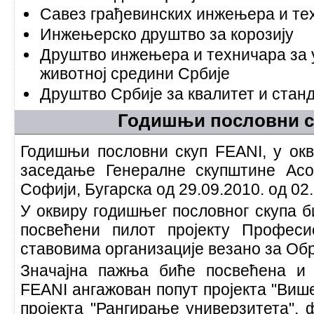
Савез грађевинских инжењера и те
Инжењерско друштво за корозију
Друштво инжењера и техничара за
животној средини Србије
Друштво Србије за квалитет и стан
Годишњи пословни с
Годишњи пословни скуп FEANI, у окв
заседање Генералне скупштине Асо
Софији, Бугарска од 29.09.2010. од 02.
У оквиру годишњег пословног скупа 
посвећени пилот пројекту Професи
ставовима организације везано за Обр
Значајна пажња биће посвећена и 
FEANI ангажован попут пројекта "Виш
пројекта "Рангирање универзитета",