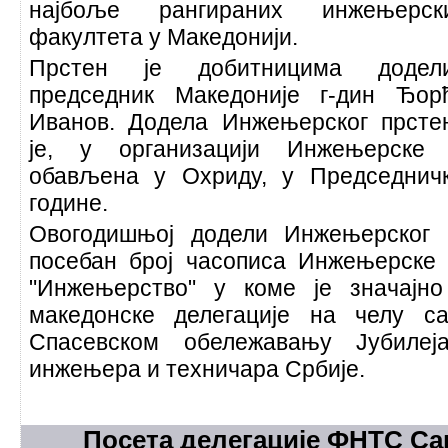
најбоље рангираних инжењерск
факултета у Македонији.
Прстен је добитницима додел
председник Македоније г-дин Ђор
Иванов. Додела Инжењерског прсте
је, у организацији Инжењерске и
обављена у Охриду, у Председничк
године.
Овогодишњој додели Инжењерског 
посебан број часописа Инжењерске 
"Инжењерство" у коме је значајн
македонске делегације на челу с
Спасевском обележавању Јубиле
инжењера и техничара Србије.
Посета делегације ФНТС Са