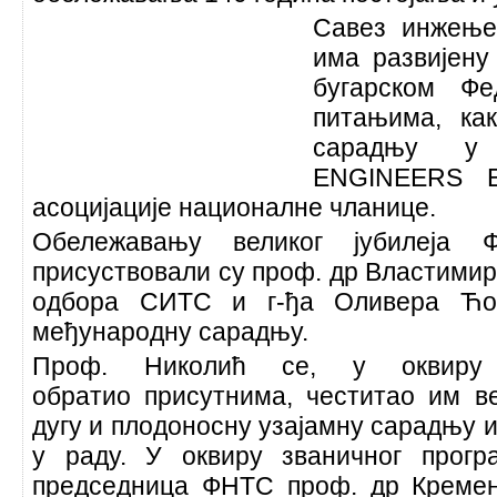
Савез инжење
има развијену
бугарском Фе
питањима, как
сарадњу у 
ENGINEERS E
асоцијације националне чланице.
Обележавању великог јубилеја
присуствовали су проф. др Властимир
одбора СИТС и г-ђа Оливера Ћос
међународну сарадњу.
Проф. Николић се, у оквиру з
обратио присутнима, честитао им ве
дугу и плодоносну узајамну сарадњу 
у раду. У оквиру званичног прог
председница ФНТС проф. др Кремена