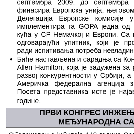
септембра 2009. до септембра 2
финасира Европска унија, његово
Делегација Европске комисије 
имплементира га GOPA једна од 
кућа у СР Немачкој и Европи. Са
одговарајући упитник, који је п
ради испитивања потреба невладино
Биће настављена и сарадња са Ко
Allen Hamilton, која је задужена з
развој конкурентности у Србији, а
Америчка федерална агенција з
Посета представника исте је нај
године.
ПРВИ КОНГРЕС ИНЖЕЊ
МЕЂУНАРОДНА С