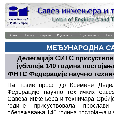
О нама
Чланице
Скупови
Издаваштво
Стручни испити
Чланст
МЕЂУНАРОДНА С
Делегација СИТС присуство
јубилеја 140 година постојањ
ФНТС Федерације научно технич
На позив проф. др Кремене Дедел
Федерације научно техничких савез
Савеза инжењера и техничара Србије,
године присуствовалa прослави
обележавања 140 година постојања и