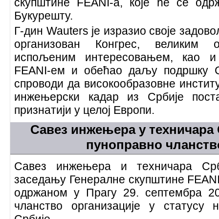
скупштине FEANI-а, које ће се одр
Букурешту.
Г-дин Wauters је изразио своје задово
организован Конгрес, великим
испољеним интересовањем, као 
FEANI-ем и обећао даљу подршку С
спроводи да високообразовне институ
инжењерски кадар из Србије пост
признатији у целој Европи.
Савез инжењера у техничара
пуноправно чланств
Савез инжењера и техничара Ср
заседању Генералне скупштине FEANI
одржаном у Прагу 29. септембра 2
чланство организације у статусу 