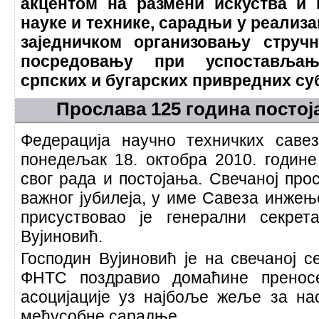
акцентом на размени искуства и
науке и технике, сарадњи у реализа
заједничком организовању струч
посредовању при успостављањ
српских и бугарских привредних су
Прослава 125 година посто
Федерација научно техничких саве
понедељак 18. октобра 2010. године
свог рада и постојања. Свечаној пр
важног јубилеја, у име Савеза инжењ
присуствовао је генерални секрет
Вујиновић.
Господин Вујиновић је на свечаној 
ФНТС поздравио домаћине пренос
асоцијације уз најбоље жеље за на
међусобне сарадње.