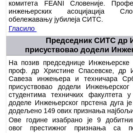
комитета FEANI Словеније. Проф
инжењерских асоцијација Слов
обележавању јубилеја СИТС.
Гласило
Председник СИТС др 
присуствовао додели Инже
На позив председнице Инжењерске 
проф. др Христине Спасевске, др 
Савеза инжењера и техничара Срб
присуствовао додели Инжењерског 
студентима техничких факултета у
доделе Инжењерског прстена дуга је
додељено 149 ових признања најбољ
Ове године изабрано је 9 добитни
овог престижног признања са п