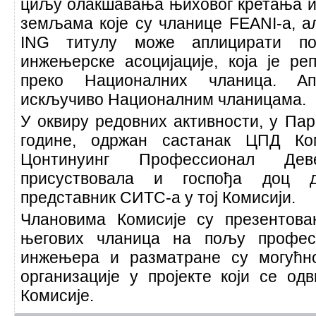
циљу олакшавања њиховог кретања 
земљама које су чланице FEANI-а, а
ING титулу може аплицирати по
инжењерске асоцијације, која је ре
преко Националних чланица. Ап
искључиво Националним чланицама.
У оквиру редовних активности, у Пари
године, одржан састанак ЦПД Ко
Цонтинуинг Профессионал Дев
присуствовала и госпођа доц д
представник СИТС-а у тој Комисији.
Члановима Комисије су презентов
његових чланица на пољу профес
инжењера и разматране су могућн
организације у пројекте који се од
Комисије.